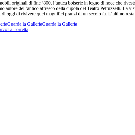
li originali di fine ‘800, l’antica boiserie in legno di noce che riveste
o autore dell’antico affresco della cupola del Teatro Petruzzelli. La vi
i di oggi di rivivere quei magnifici pranzi di un secolo fa. L’ultimo resta
eria
Guarda la Galleria
Guarda la Galleria
arco
La Torretta