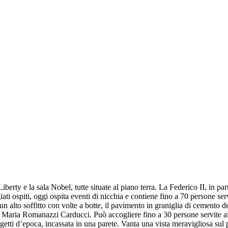
Liberty e la sala Nobel, tutte situate al piano terra. La Federico II, in p
ti ospiti, oggi ospita eventi di nicchia e contiene fino a 70 persone serv
un alto soffitto con volte a botte, il pavimento in graniglia di cemento de
aria Romanazzi Carducci. Può accogliere fino a 30 persone servite ai tav
ti d’epoca, incassata in una parete. Vanta una vista meravigliosa sul pa