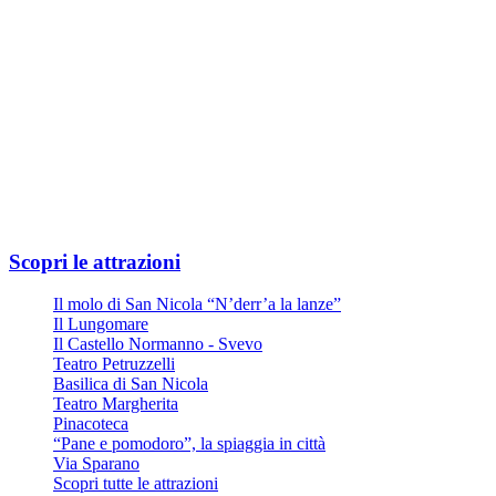
Oppure
Linea Urbana AMTAB in P.zza Moro fronte Stazione
Linea n° 6 – Fermata Via Quintino Sella
Linea n° 10 – Fermata Via Quintino Sella
Linea D – Fermata Via Quintino Sella
Ampio parcheggio privato all'ingresso di Via Nicola Di Tullio 82
Scopri le attrazioni
Il molo di San Nicola “N’derr’a la lanze”
Il Lungomare
Il Castello Normanno - Svevo
Teatro Petruzzelli
Basilica di San Nicola
Teatro Margherita
Pinacoteca
“Pane e pomodoro”, la spiaggia in città
Via Sparano
Scopri tutte le attrazioni