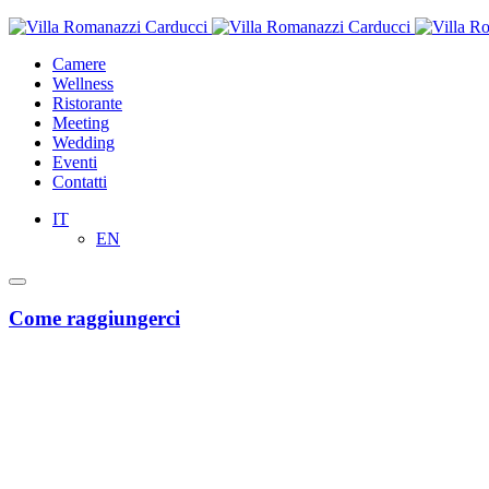
Camere
Wellness
Ristorante
Meeting
Wedding
Eventi
Contatti
IT
EN
Come raggiungerci
Dall'aeroporto di Bari “Karol Wojtyla”
Taxi o Uber
Servizi taxi e Uber da e per l’aeroporto di Bari, disponibili sulle rispe