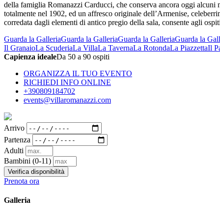
della famiglia Romanazzi Carducci, che conserva ancora oggi alcuni mobi
totalmente nel 1902, ed un affresco originale dell’Armenise, celeberrim
corredata dagli elementi di antico pregio della sala, consente agli ospit
Guarda la Galleria
Guarda la Galleria
Guarda la Galleria
Guarda la Gall
Il Granaio
La Scuderia
La Villa
La Taverna
La Rotonda
La Piazzetta
Il P
Capienza ideale
Da 50 a 90 ospiti
ORGANIZZA IL TUO EVENTO
RICHIEDI INFO ONLINE
+390809184702
events@villaromanazzi.com
Arrivo
Partenza
Adulti
Bambini
(0-11)
Verifica disponibilità
Prenota ora
Galleria