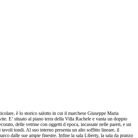
articolare, è lo storico salotto in cui il marchese Giuseppe Maria
ite. E’ situato al piano terra della Villa Rachele e vanta un doppio
corato, delle vetrine con oggetti d epoca, incassate nelle pareti, e un
oli tondi. Al suo interno presenta un alto soffitto lineare, il
rco dalle sue ampie finestre. Infine la sala Liberty, la sala da pranzo