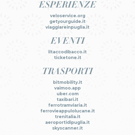
ESPERIENZE
veloservice.org
getyourguide.it
viaggiareinpuglia.it
EVENTI
iltaccodibacco.it
ticketone.it
TRASPORTI
bitmobility.it
vaimoo.app
uber.com
taxibari.it
ferrotramviaria.it
ferrovieappulolucane.it
trenitalia.it
aeroportidipuglia.it
skyscanner.it