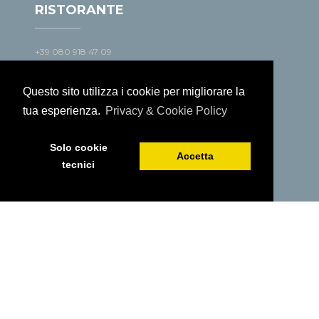
RISTORANTE
+39 080 918 47 09
ristorante@villaromanazzi.com
Questo sito utilizza i cookie per migliorare la
tua esperienza.
Privacy & Cookie Policy
MEETING
Solo cookie
Accetta
+39 080 918 47 21
tecnici
mice@villaromanazzi.com
PRENOTA ORA
WEDDING
+39 080 918 47 02
wedding@villaromanazzi.com