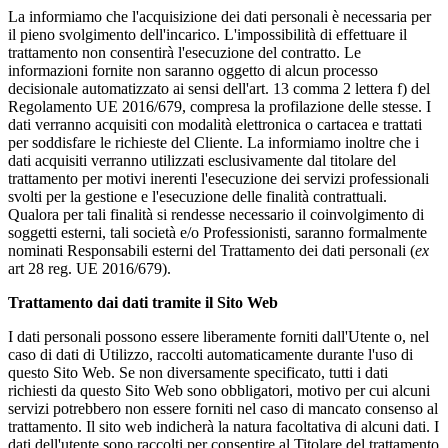
La informiamo che l'acquisizione dei dati personali è necessaria per
il pieno svolgimento dell'incarico. L'impossibilità di effettuare il
trattamento non consentirà l'esecuzione del contratto. Le
informazioni fornite non saranno oggetto di alcun processo
decisionale automatizzato ai sensi dell'art. 13 comma 2 lettera f) del
Regolamento UE 2016/679, compresa la profilazione delle stesse. I
dati verranno acquisiti con modalità elettronica o cartacea e trattati
per soddisfare le richieste del Cliente. La informiamo inoltre che i
dati acquisiti verranno utilizzati esclusivamente dal titolare del
trattamento per motivi inerenti l'esecuzione dei servizi professionali
svolti per la gestione e l'esecuzione delle finalità contrattuali.
Qualora per tali finalità si rendesse necessario il coinvolgimento di
soggetti esterni, tali società e/o Professionisti, saranno formalmente
nominati Responsabili esterni del Trattamento dei dati personali (
ex
art 28 reg. UE 2016/679).
Trattamento dai dati tramite il Sito Web
I dati personali possono essere liberamente forniti dall'Utente o, nel
caso di dati di Utilizzo, raccolti automaticamente durante l'uso di
questo Sito Web. Se non diversamente specificato, tutti i dati
richiesti da questo Sito Web sono obbligatori, motivo per cui alcuni
servizi potrebbero non essere forniti nel caso di mancato consenso al
trattamento. Il sito web indicherà la natura facoltativa di alcuni dati. I
dati dell'utente sono raccolti per consentire al Titolare del trattamento