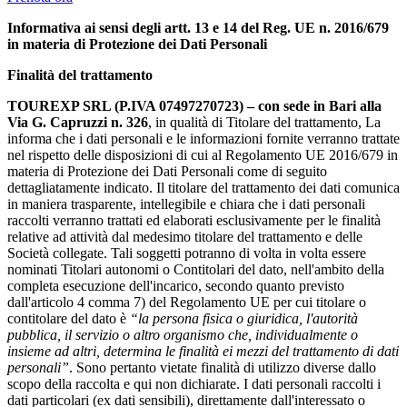
Informativa ai sensi degli artt. 13 e 14 del Reg. UE n. 2016/679
in materia di Protezione dei Dati Personali
Finalità del trattamento
TOUREXP SRL (P.IVA 07497270723) – con sede in Bari alla
Via G. Capruzzi n. 326
, in qualità di Titolare del trattamento, La
informa che i dati personali e le informazioni fornite verranno trattate
nel rispetto delle disposizioni di cui al Regolamento UE 2016/679 in
materia di Protezione dei Dati Personali come di seguito
dettagliatamente indicato. Il titolare del trattamento dei dati comunica
in maniera trasparente, intellegibile e chiara che i dati personali
raccolti verranno trattati ed elaborati esclusivamente per le finalità
relative ad attività dal medesimo titolare del trattamento e delle
Società collegate. Tali soggetti potranno di volta in volta essere
nominati Titolari autonomi o Contitolari del dato, nell'ambito della
completa esecuzione dell'incarico, secondo quanto previsto
dall'articolo 4 comma 7) del Regolamento UE per cui titolare o
contitolare del dato è
“la persona fisica o giuridica, l'autorità
pubblica, il servizio o altro organismo che, individualmente o
insieme ad altri, determina le finalità ei mezzi del trattamento di dati
personali”
. Sono pertanto vietate finalità di utilizzo diverse dallo
scopo della raccolta e qui non dichiarate. I dati personali raccolti i
dati particolari (ex dati sensibili), direttamente dall'interessato o