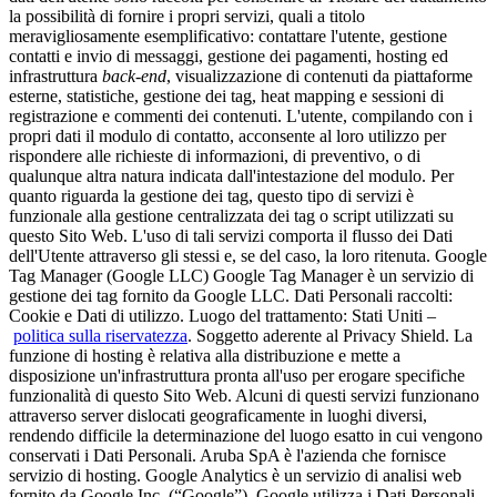
la possibilità di fornire i propri servizi, quali a titolo
meravigliosamente esemplificativo: contattare l'utente, gestione
contatti e invio di messaggi, gestione dei pagamenti, hosting ed
infrastruttura
back-end
, visualizzazione di contenuti da piattaforme
esterne, statistiche, gestione dei tag, heat mapping e sessioni di
registrazione e commenti dei contenuti. L'utente, compilando con i
propri dati il modulo di contatto, acconsente al loro utilizzo per
rispondere alle richieste di informazioni, di preventivo, o di
qualunque altra natura indicata dall'intestazione del modulo. Per
quanto riguarda la gestione dei tag, questo tipo di servizi è
funzionale alla gestione centralizzata dei tag o script utilizzati su
questo Sito Web. L'uso di tali servizi comporta il flusso dei Dati
dell'Utente attraverso gli stessi e, se del caso, la loro ritenuta. Google
Tag Manager (Google LLC) Google Tag Manager è un servizio di
gestione dei tag fornito da Google LLC. Dati Personali raccolti:
Cookie e Dati di utilizzo. Luogo del trattamento: Stati Uniti –
politica sulla riservatezza
. Soggetto aderente al Privacy Shield. La
funzione di hosting è relativa alla distribuzione e mette a
disposizione un'infrastruttura pronta all'uso per erogare specifiche
funzionalità di questo Sito Web. Alcuni di questi servizi funzionano
attraverso server dislocati geograficamente in luoghi diversi,
rendendo difficile la determinazione del luogo esatto in cui vengono
conservati i Dati Personali. Aruba SpA è l'azienda che fornisce
servizio di hosting. Google Analytics è un servizio di analisi web
fornito da Google Inc. (“Google”). Google utilizza i Dati Personali