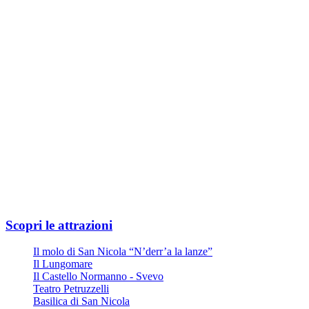
Metropolitana Linea FR2 Direzione Aeroporto
Prendere l'uscita Quintino Sella
6 minuti a piedi attraverso Via Giuseppe Capruzzi
La tua destinazione è sulla sinistra
Oppure
Linea Urbana AMTAB in P.zza Moro fronte Stazione
Linea n° 6 – Fermata Via Quintino Sella
Linea n° 10 – Fermata Via Quintino Sella
Linea D – Fermata Via Quintino Sella
Ampio parcheggio privato all'ingresso di Via Nicola Di Tullio 82
Scopri le attrazioni
Il molo di San Nicola “N’derr’a la lanze”
Il Lungomare
Il Castello Normanno - Svevo
Teatro Petruzzelli
Basilica di San Nicola