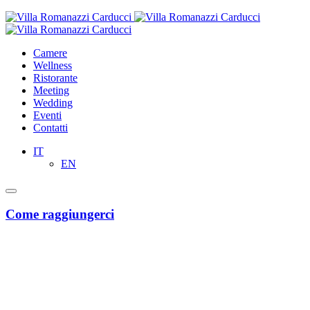
Camere
Wellness
Ristorante
Meeting
Wedding
Eventi
Contatti
IT
EN
Come raggiungerci
Dall'aeroporto di Bari “Karol Wojtyla”
Taxi o Uber