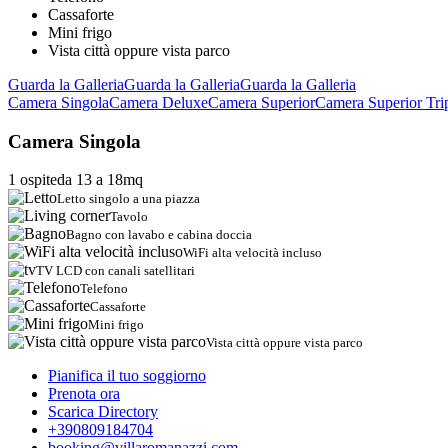
Cassaforte
Mini frigo
Vista città oppure vista parco
Guarda la Galleria
Guarda la Galleria
Guarda la Galleria
Camera Singola
Camera Deluxe
Camera Superior
Camera Superior Tri
Camera Singola
1 ospite
da 13 a 18
mq
Letto singolo a una piazza
Tavolo
Bagno con lavabo e cabina doccia
WiFi alta velocità incluso
TV LCD con canali satellitari
Telefono
Cassaforte
Mini frigo
Vista città oppure vista parco
Pianifica il tuo soggiorno
Prenota ora
Scarica Directory
+390809184704
booking@villaromanazzi.com