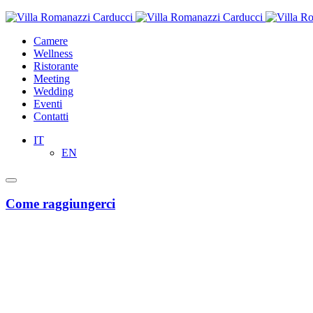
Camere
Wellness
Ristorante
Meeting
Wedding
Eventi
Contatti
IT
EN
Come raggiungerci
Dall'aeroporto di Bari “Karol Wojtyla”
Taxi o Uber
Servizi taxi e Uber da e per l’aeroporto di Bari, disponibili sulle rispe