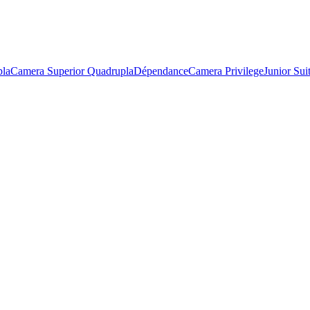
pla
Camera Superior Quadrupla
Dépendance
Camera Privilege
Junior Sui