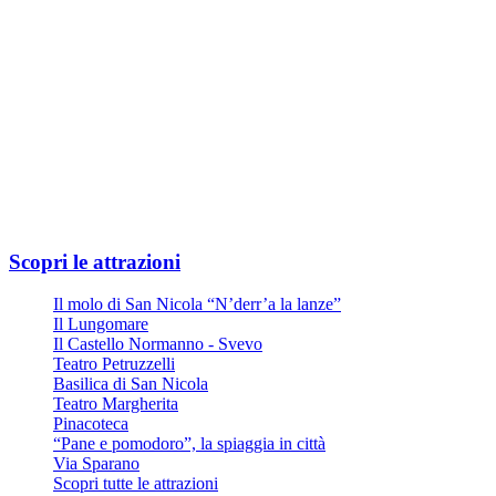
Oppure
Linea Urbana AMTAB in P.zza Moro fronte Stazione
Linea n° 6 – Fermata Via Quintino Sella
Linea n° 10 – Fermata Via Quintino Sella
Linea D – Fermata Via Quintino Sella
Ampio parcheggio privato all'ingresso di Via Nicola Di Tullio 82
Scopri le attrazioni
Il molo di San Nicola “N’derr’a la lanze”
Il Lungomare
Il Castello Normanno - Svevo
Teatro Petruzzelli
Basilica di San Nicola
Teatro Margherita
Pinacoteca
“Pane e pomodoro”, la spiaggia in città
Via Sparano
Scopri tutte le attrazioni