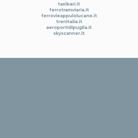
taxibari.it
ferrotramviaria.it
ferrovieappulolucane.it
trenitalia.it
aeroportidipuglia.it
skyscanner.it