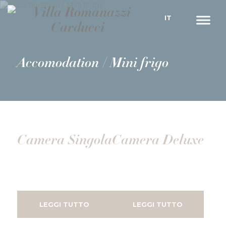
IT
Accomodation /
Mini frigo
Camera Singola
Camera Deluxe
LEGGI TUTTO
LEGGI TUTTO