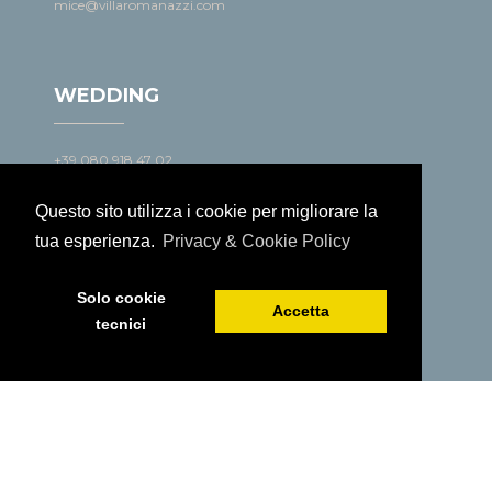
mice@villaromanazzi.com
WEDDING
+39 080 918 47 02
wedding@villaromanazzi.com
Questo sito utilizza i cookie per migliorare la
tua esperienza.
Privacy & Cookie Policy
EVENTI
Solo cookie
Accetta
tecnici
+39 080 918 47 02
events@villaromanazzi.com
PRENOTA ORA