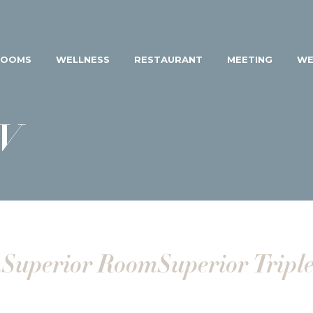
ROOMS
WELLNESS
RESTAURANT
MEETING
WE
V
m
Superior Room
Superior Tripl