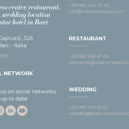
+39 080 542 74 00
ss center, restaurant,
info@villaromanazzi.com
, wedding location
star hotel in Bari
Capruzzi, 326
RESTAURANT
ari – Italia
ions
+39 080 918 47 09
ristorante@villaromanazzi
AL NETWORK
WEDDING
 us on social networks
 up to date
+39 080 918 47 02
wedding@villaromanazzi.