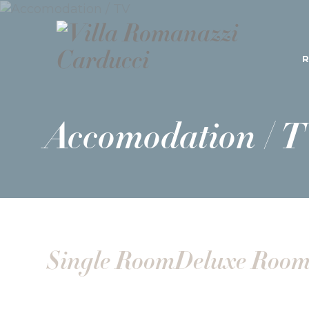
Accomodation /
T
Single Room
Deluxe Roo