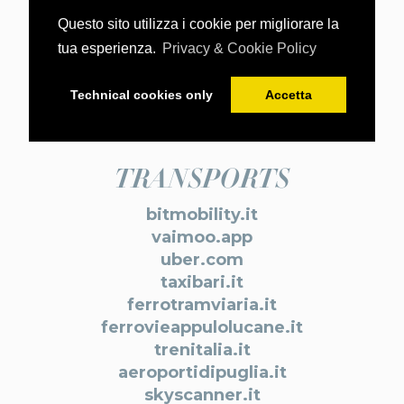
getyourguide.it
Questo sito utilizza i cookie per migliorare la
viaggiareinpuglia.it
tua esperienza.
Privacy & Cookie Policy
EVENTS
Technical cookies only
Accetta
iltaccodibacco.it
ticketone.it
TRANSPORTS
bitmobility.it
vaimoo.app
uber.com
taxibari.it
ferrotramviaria.it
ferrovieappulolucane.it
trenitalia.it
aeroportidipuglia.it
skyscanner.it