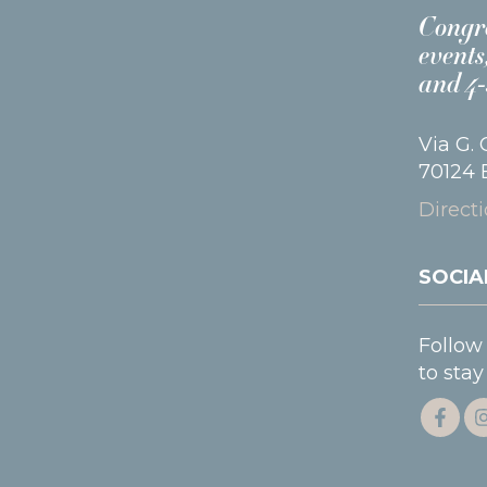
Congre
events
and 4-
Via G. 
70124 B
Direct
SOCI
Follow
to stay